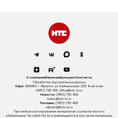
О компании
Вакансии
Брендинг
Контакты
Обработка персональных данных
Офис:
664050, г. Иркутск, ул. Байкальская, 259, 4-ый этаж
(3952) 792-401
office@nts-tv.ru
Новости:
(3952) 792-402
rnews@nts-tv.ru
Реклама:
(3952) 792-400
reklama@nts-tv.ru
При любом использовании материалов ссылка на
nts-tv.ru
обязательна. На сайте nts-tv.ru размещаются в том числе материалы