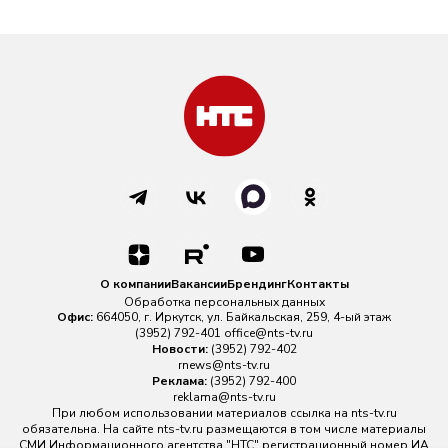
О компании
Вакансии
Брендинг
Контакты
Обработка персональных данных
Офис:
664050, г. Иркутск, ул. Байкальская, 259, 4-ый этаж
(3952) 792-401
office@nts-tv.ru
Новости:
(3952) 792-402
rnews@nts-tv.ru
Реклама:
(3952) 792-400
reklama@nts-tv.ru
При любом использовании материалов ссылка на
nts-tv.ru
обязательна. На сайте nts-tv.ru размещаются в том числе материалы
СМИ Информационного агентства "НТС" регистрационный номер ИА