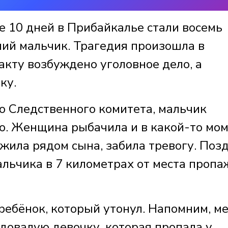
 10 дней в Прибайкалье стали восемь
ний мальчик. Трагедия произошла в
акту возбуждено уголовное дело, а
ку.
 Следственного комитета, мальчик
ью. Женщина рыбачила и в какой-то мо
ужила рядом сына, забила тревогу. Поз
альчика в 7 километрах от места пропа
 ребёнок, который утонул. Напомним, м
довалую девочку, которая пропала у