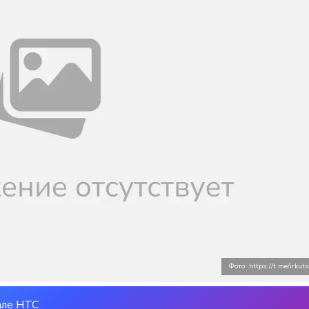
Фото: https://t.me/irkut
але НТС