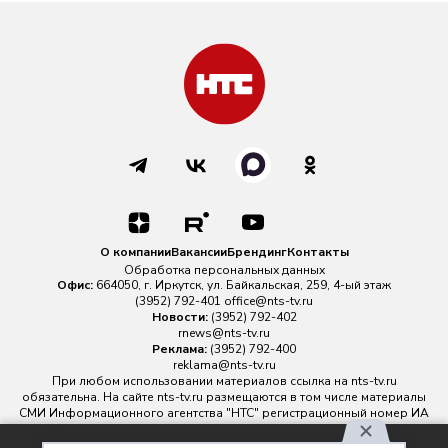
О компании
Вакансии
Брендинг
Контакты
Обработка персональных данных
Офис:
664050, г. Иркутск, ул. Байкальская, 259, 4-ый этаж
(3952) 792-401
office@nts-tv.ru
Новости:
(3952) 792-402
rnews@nts-tv.ru
Реклама:
(3952) 792-400
reklama@nts-tv.ru
При любом использовании материалов ссылка на
nts-tv.ru
обязательна. На сайте nts-tv.ru размещаются в том числе материалы
СМИ Информационного агентства "НТС" регистрационный номер ИА
№ ФС 77 - 88763 зарегистрировано Федеральной службой по
надзору в сфере связи, информационных технологий и массовых