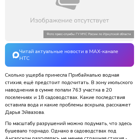
Фото пресс-службы ГУ МЧС России по Иркутской области
Читай актуальные новости в MAX-канале
НТС
Сколько ущерба принесла Прибайкалью водная
стихия, ещё предстоит подсчитать. В зону июльского
наводнения в сумме попали 763 участка в 20
поселениях и 18 садоводствах. Какие последствия
оставила вода и какие проблемы вскрыла, расскажет
Дарья Эйвазова.
По масштабу разрушений можно подумать, что здесь
бушевало торнадо. Однако в садоводствах под
Ангарском разгулялась не менее страшная стихия -