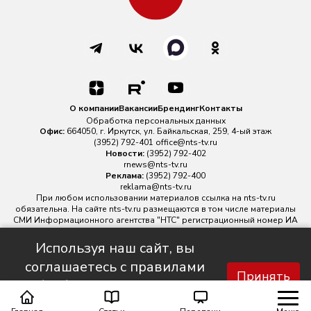
О компании
Вакансии
Брендинг
Контакты
Обработка персональных данных
Офис:
664050, г. Иркутск, ул. Байкальская, 259, 4-ый этаж
(3952) 792-401
office@nts-tv.ru
Новости:
(3952) 792-402
rnews@nts-tv.ru
Реклама:
(3952) 792-400
reklama@nts-tv.ru
При любом использовании материалов ссылка на
nts-tv.ru
обязательна. На сайте nts-tv.ru размещаются в том числе материалы
СМИ Информационного агентства "НТС" регистрационный номер ИА
№ ФС 77 - 88763 зарегистрировано Федеральной службой по
надзору в сфере связи, информационных технологий и массовых
Используя наш сайт, вы
коммуникаций.
соглашаетесь с правилами
Главный редактор ИА "НТС" Иштулкин Евгений Александрович
16+
Принять
обработки персональных
данных.