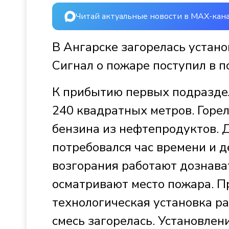
Читай актуальные новости в MAX-кан
В Ангарске загорелась устан
Сигнал о пожаре поступил в п
К прибытию первых подраздел
240 квадратных метров. Горе
бензина из нефтепродуктов. Д
потребовался час времени и д
возгорания работают дознава
осматривают место пожара. П
технологическая установка р
смесь загорелась. Установлен