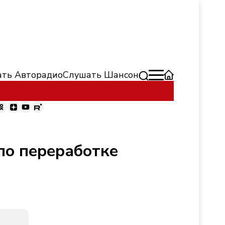
ть Авторадио
Слушать Шансон
по переработке