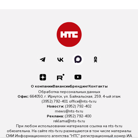
О компании
Вакансии
Брендинг
Контакты
Обработка персональных данных
Офис:
664050, г. Иркутск, ул. Байкальская, 259, 4-ый этаж
(3952) 792-401
office@nts-tv.ru
Новости:
(3952) 792-402
rnews@nts-tv.ru
Реклама:
(3952) 792-400
reklama@nts-tv.ru
При любом использовании материалов ссылка на
nts-tv.ru
обязательна. На сайте nts-tv.ru размещаются в том числе материалы
СМИ Информационного агентства "НТС" регистрационный номер ИА