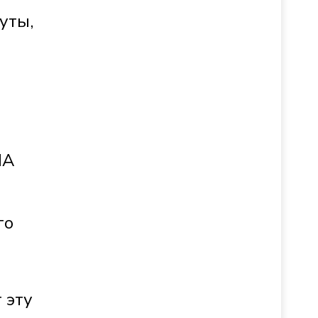
уты,
ША
го
 эту