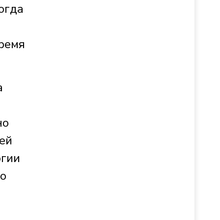
тогда
и
время
а
но
ей
ргии
 о