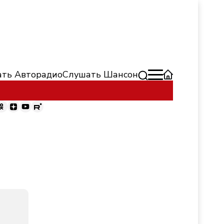
ть Авторадио
Слушать Шансон