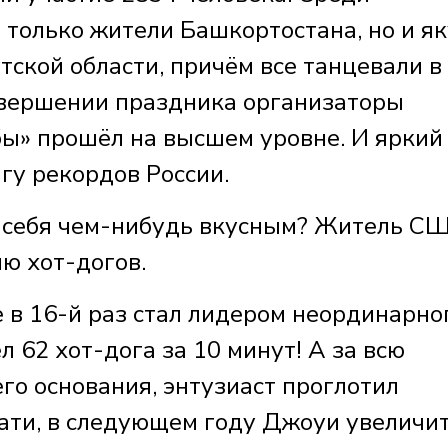
только жители Башкортостана, но и як
ской области, причём все танцевали в
авершении праздника организаторы
бы» прошёл на высшем уровне. И яркий
игу рекордов России.
ь себя чем-нибудь вкусным? Житель С
ю хот-догов.
 в 16-й раз стал лидером неординарно
ел 62 хот-дога за 10 минут! А за всю
его основания, энтузиаст проглотил
ати, в следующем году Джоуи увеличит