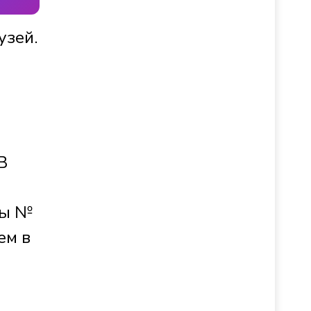
узей.
м
В
лы №
ем в