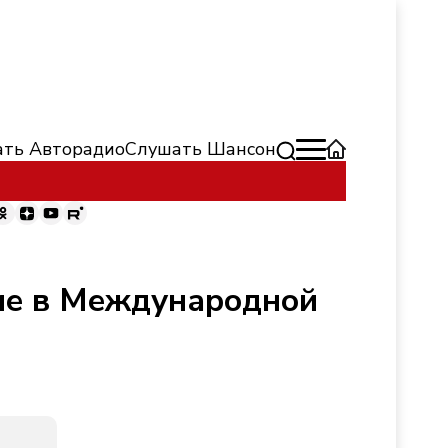
ть Авторадио
Слушать Шансон
тие в Международной