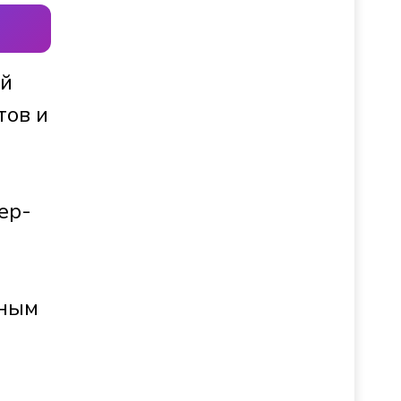
ой
тов и
ер-
чным