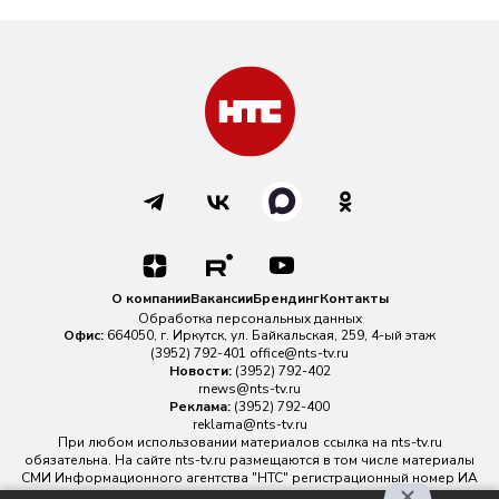
О компании
Вакансии
Брендинг
Контакты
Обработка персональных данных
Офис:
664050, г. Иркутск, ул. Байкальская, 259, 4-ый этаж
(3952) 792-401
office@nts-tv.ru
Новости:
(3952) 792-402
rnews@nts-tv.ru
Реклама:
(3952) 792-400
reklama@nts-tv.ru
При любом использовании материалов ссылка на
nts-tv.ru
обязательна. На сайте nts-tv.ru размещаются в том числе материалы
СМИ Информационного агентства "НТС" регистрационный номер ИА
№ ФС 77 - 88763 зарегистрировано Федеральной службой по