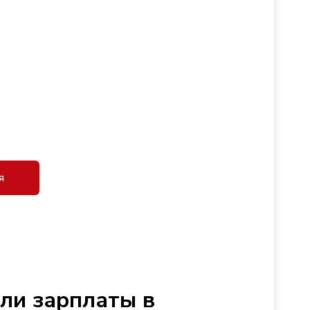
я
сли зарплаты в