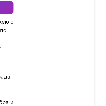
кею с
 по
м
ада.
бра и