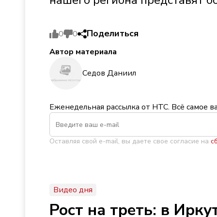
нашего региона представят б
Поделиться
0
0
Автор материала
Седов Даниил
Еженедельная рассылка от НТС. Всё самое в
Оставляя свой e-mail, вы даете свое согласие на
с
Видео дня
Рост на треть: в Ирк