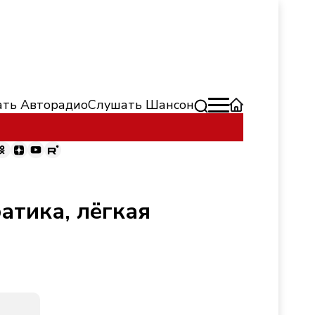
ть Авторадио
Слушать Шансон
атика, лёгкая