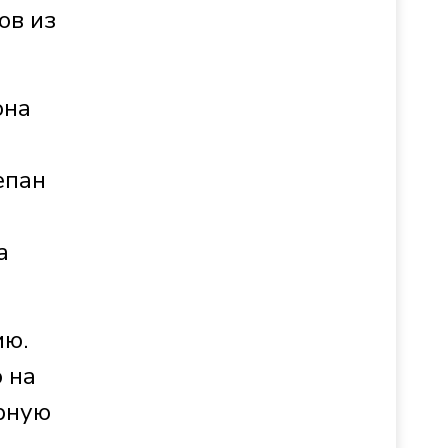
ов из
она
епан
а
ию.
 на
орную