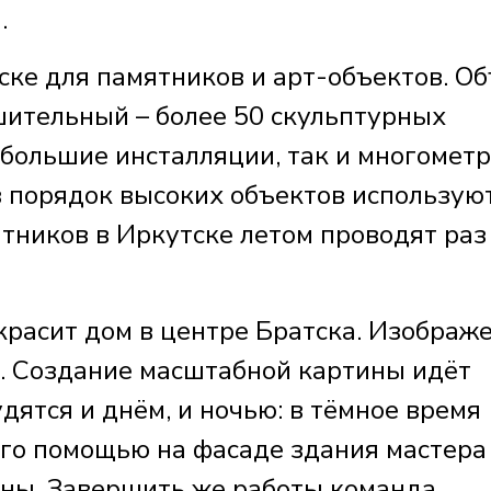
и.
ске для памятников и арт-объектов. О
ительный – более 50 скульптурных
ебольшие инсталляции, так и многомет
 порядок высоких объектов использую
тников в Иркутске летом проводят раз
красит дом в центре Братска. Изображ
. Создание масштабной картины идёт
ятся и днём, и ночью: в тёмное время
 его помощью на фасаде здания мастера
ины. Завершить же работы команда