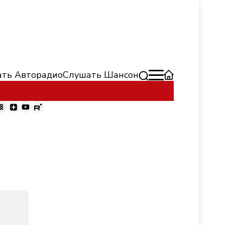
ть Авторадио
Слушать Шансон