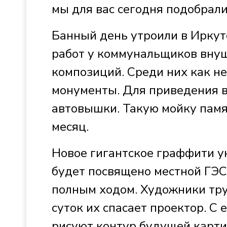
мы для вас сегодня подобрал
Банный день утроили в Иркут
работ у коммунальщиков внуш
композиций. Среди них как н
монументы. Для приведения в
автовышки. Такую мойку памя
месяц.
Новое гигантское граффити у
будет посвящено местной ГЭС
полным ходом. Художники труд
суток их спасает проектор. С
рисуют контур будущей карт