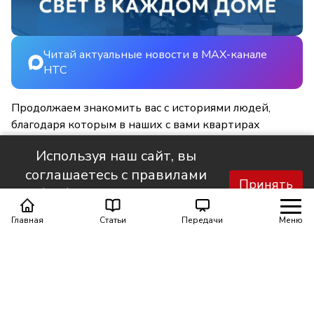
Читай актуальные новости в MAX-канале
НТС
Продолжаем знакомить вас с историями людей,
благодаря которым в наших с вами квартирах
становится светлее и уютнее.
Используя наш сайт, вы
соглашаетесь с правилами
Принять
обработки персональных
данных.
Главная
Статьи
Передачи
Меню