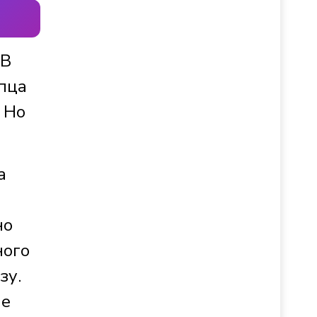
 В
упца
 Но
а
но
ного
зу.
Не