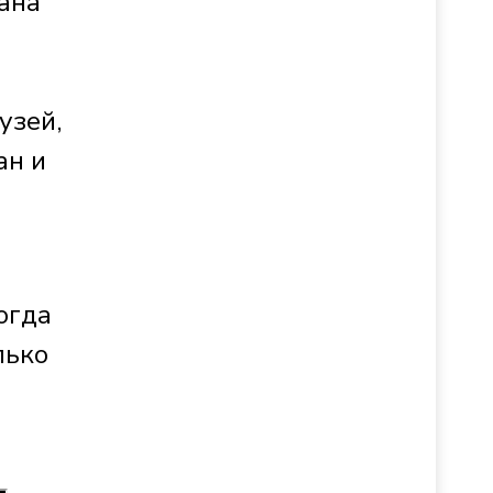
лана
узей,
ан и
огда
лько