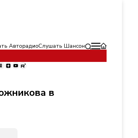
ть Авторадио
Слушать Шансон
пожникова в