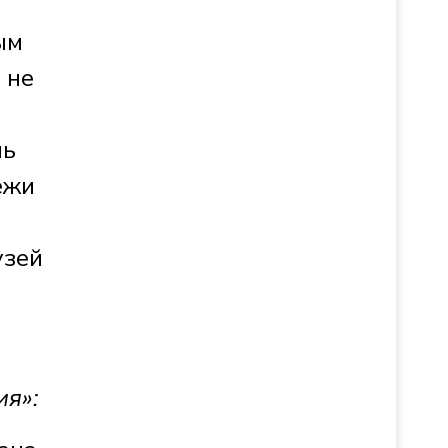
ым
 не
ль
ежи
узей
ия»: