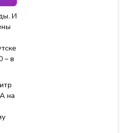
ды. И
ены
утске
 – в
Литр
 А на
му