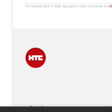
Оставляя свой e-mail, вы даете свое согласие на
с
При любом использовании материалов ссылка на
nts-t
номер ИА № ФС 77 - 88763 зарегистри