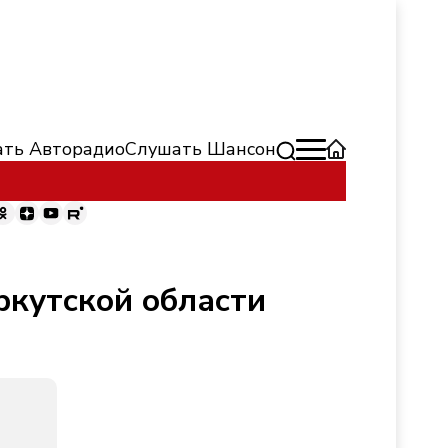
ть Авторадио
Слушать Шансон
ркутской области