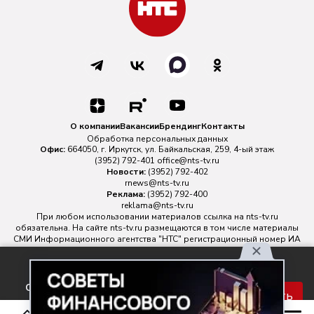
О компании
Вакансии
Брендинг
Контакты
Обработка персональных данных
Офис:
664050, г. Иркутск, ул. Байкальская, 259, 4-ый этаж
(3952) 792-401
office@nts-tv.ru
Новости:
(3952) 792-402
rnews@nts-tv.ru
Реклама:
(3952) 792-400
reklama@nts-tv.ru
При любом использовании материалов ссылка на
nts-tv.ru
обязательна. На сайте nts-tv.ru размещаются в том числе материалы
СМИ Информационного агентства "НТС" регистрационный номер ИА
№ ФС 77 - 88763 зарегистрировано Федеральной службой по
надзору в сфере связи, информационных технологий и массовых
Используя наш сайт, вы
коммуникаций.
соглашаетесь с правилами
Главный редактор ИА "НТС" Иштулкин Евгений Александрович
16+
Принять
обработки персональных