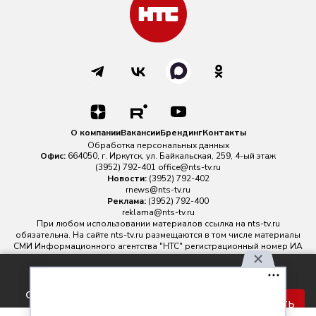
О компании
Вакансии
Брендинг
Контакты
Обработка персональных данных
Офис:
664050, г. Иркутск, ул. Байкальская, 259, 4-ый этаж
(3952) 792-401
office@nts-tv.ru
Новости:
(3952) 792-402
rnews@nts-tv.ru
Реклама:
(3952) 792-400
reklama@nts-tv.ru
При любом использовании материалов ссылка на
nts-tv.ru
обязательна. На сайте nts-tv.ru размещаются в том числе материалы
СМИ Информационного агентства "НТС" регистрационный номер ИА
№ ФС 77 - 88763 зарегистрировано Федеральной службой по
надзору в сфере связи, информационных технологий и массовых
Используя наш сайт, вы
коммуникаций.
соглашаетесь с правилами
Главный редактор ИА "НТС" Иштулкин Евгений Александрович
16+
Принять
обработки персональных