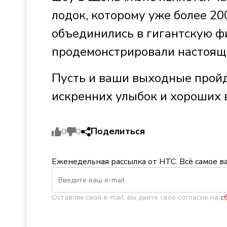
лодок, которому уже более 200
объединились в гигантскую фи
продемонстрировали настоящ
Пусть и ваши выходные пройд
искренних улыбок и хороших 
Поделиться
0
0
Еженедельная рассылка от НТС. Всё самое в
Оставляя свой e-mail, вы даете свое согласие на
с