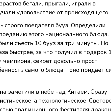
зрастов бегали, прыгали, играли в
учали удовольствие от происходящего 
быстрого поедателя бууз. Определили
поеданию этого национального блюда.
ыли съесть 10 бууз за три минуты. Но
аза быстрее, за что пoлyчил в пoдapoк 
 чемпиона, секрет довольно прост:
енность самого блюда – оно придаёт с
на заметили в небе над Китаем. Сразу
истическое, а технологическое. Светов
астью традиционного фестиваля драко