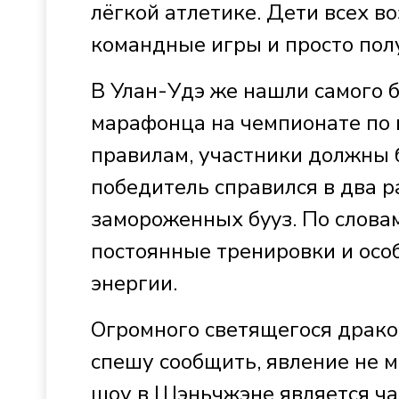
лёгкой атлетике. Дети всех во
командные игры и просто пол
В Улан-Удэ же нашли самого 
марафонца на чемпионате по 
правилам, участники должны б
победитель справился в два р
зaмopoжeнныx бyyз. По словам
постоянные тренировки и особ
энергии.
Огромного светящегося драко
спешу сообщить, явление не м
шоу в Шэньчжэне является ч