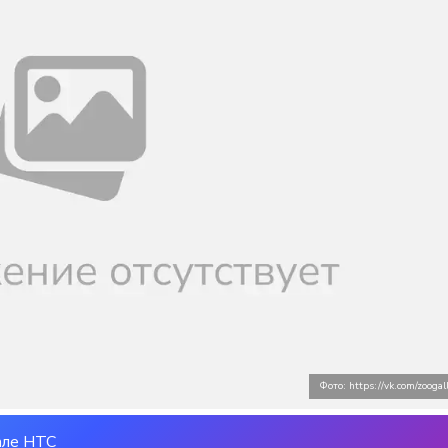
Фото: https://vk.com/zoogal
але НТС