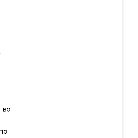
у
т
 во
а
по