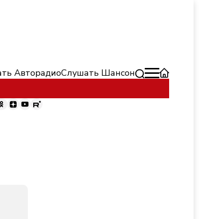
ть Авторадио
Слушать Шансон