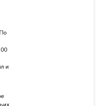
.
 По
100
ил и
ое
ньих