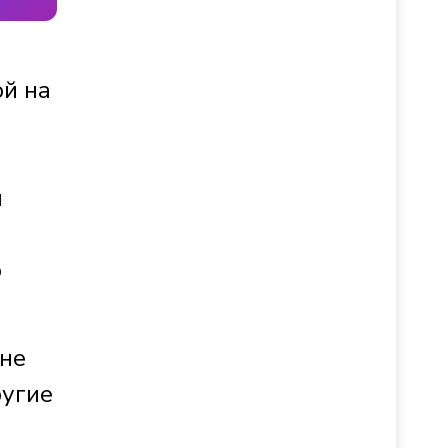
ой на
и
о
 не
ругие