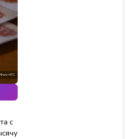
Фото НТС
та с
ысячу