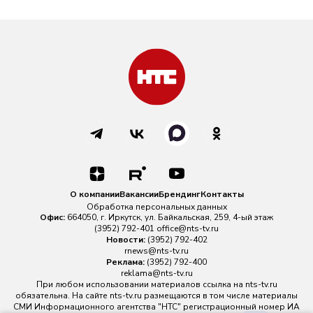
О компании
Вакансии
Брендинг
Контакты
Обработка персональных данных
Офис:
664050, г. Иркутск, ул. Байкальская, 259, 4-ый этаж
(3952) 792-401
office@nts-tv.ru
Новости:
(3952) 792-402
rnews@nts-tv.ru
Реклама:
(3952) 792-400
reklama@nts-tv.ru
При любом использовании материалов ссылка на
nts-tv.ru
обязательна. На сайте nts-tv.ru размещаются в том числе материалы
СМИ Информационного агентства "НТС" регистрационный номер ИА