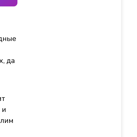
одные
, да
ит
 и
слим