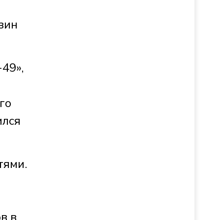
зин
49»,
го
ился
тями.
в в