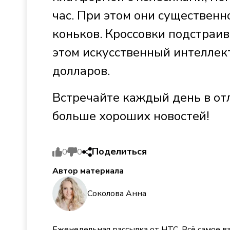
час. При этом они существен
коньков. Кроссовки подстраив
этом искусственный интеллек
долларов.
Встречайте каждый день в от
больше хороших новостей!
Поделиться
0
0
Автор материала
Соколова Анна
Еженедельная рассылка от НТС. Всё самое в