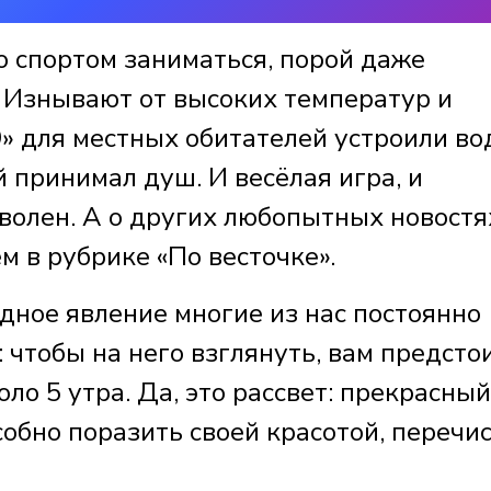
что спортом заниматься, порой даже
! Изнывают от высоких температур и
9» для местных обитателей устроили в
 принимал душ. И весёлая игра, и
волен. А о других любопытных новостях
ем в рубрике «По весточке».
дное явление многие из нас постоянно
 чтобы на него взглянуть, вам предсто
оло 5 утра. Да, это рассвет: прекрасный
особно поразить своей красотой, перечи