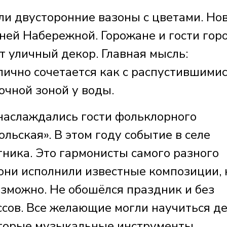
ли двусторонние вазоны с цветами. Но
ей Набережной. Горожане и гости гор
т уличный декор. Главная мысль:
ично сочетается как с распустившими
очной зоной у воды.
наслаждались гости фольклорного
льская». В этом году событие в селе
ника. Это гармонисты самого разного
е они исполнили известные композиции, 
зможно. Не обошёлся праздник и без
ссов. Все желающие могли научиться д
оторые музыкальные инструменты.