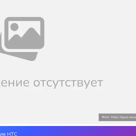
Фото: https://дши-миш
але НТС