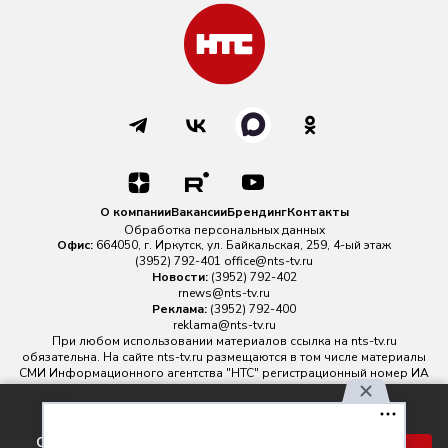
О компании
Вакансии
Брендинг
Контакты
Обработка персональных данных
Офис:
664050, г. Иркутск, ул. Байкальская, 259, 4-ый этаж
(3952) 792-401
office@nts-tv.ru
Новости:
(3952) 792-402
rnews@nts-tv.ru
Реклама:
(3952) 792-400
reklama@nts-tv.ru
При любом использовании материалов ссылка на
nts-tv.ru
обязательна. На сайте nts-tv.ru размещаются в том числе материалы
СМИ Информационного агентства "НТС" регистрационный номер ИА
№ ФС 77 - 88763 зарегистрировано Федеральной службой по
надзору в сфере связи, информационных технологий и массовых
Используя наш сайт, вы
коммуникаций.
соглашаетесь с правилами
Главный редактор ИА "НТС" Иштулкин Евгений Александрович
16+