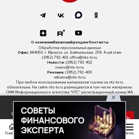
О компании
Вакансии
Брендинг
Контакты
Обработка персональных данных
Офис:
664050, г. Иркутск, ул. Байкальская, 259, 4-ый этаж
(3952) 792-401
office@nts-tv.ru
Новости:
(3952) 792-402
rnews@nts-tv.ru
Реклама:
(3952) 792-400
reklama@nts-tv.ru
При любом использовании материалов ссылка на
nts-tv.ru
обязательна. На сайте nts-tv.ru размещаются в том числе материалы
СМИ Информационного агентства "НТС" регистрационный номер ИА
№ ФС 77 - 88763 зарегистрировано Федеральной службой по
надзору в сфере связи, информационных технологий и массовых
Используя наш сайт, вы
коммуникаций.
соглашаетесь с правилами
Главный редактор ИА "НТС" Иштулкин Евгений Александрович
16+
Принять
обработки персональных
данных.
Главная
Статьи
Передачи
Меню