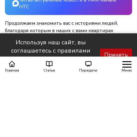
НТС
Продолжаем знакомить вас с историями людей,
благодаря которым в наших с вами квартирах
становится светлее и уютнее.
Используя наш сайт, вы
соглашаетесь с правилами
Принять
обработки персональных
данных.
Главная
Статьи
Передачи
Меню
Поделиться
0
0
Автор материала