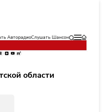
ть Авторадио
Слушать Шансон
тской области