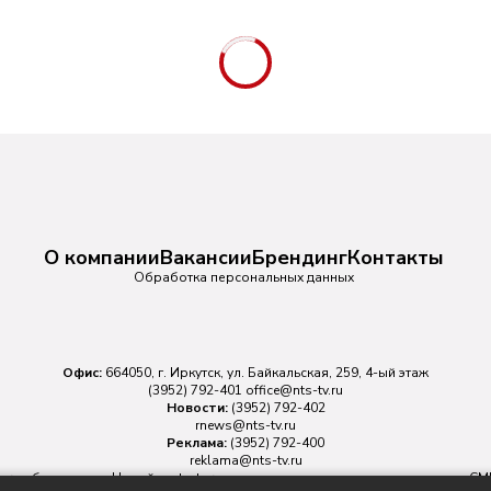
О компании
Вакансии
Брендинг
Контакты
Обработка персональных данных
Офис:
664050, г. Иркутск, ул. Байкальская, 259, 4-ый этаж
(3952) 792-401
office@nts-tv.ru
Новости:
(3952) 792-402
rnews@nts-tv.ru
Реклама:
(3952) 792-400
reklama@nts-tv.ru
v.ru
обязательна. На сайте nts-tv.ru размещаются в том числе материалы 