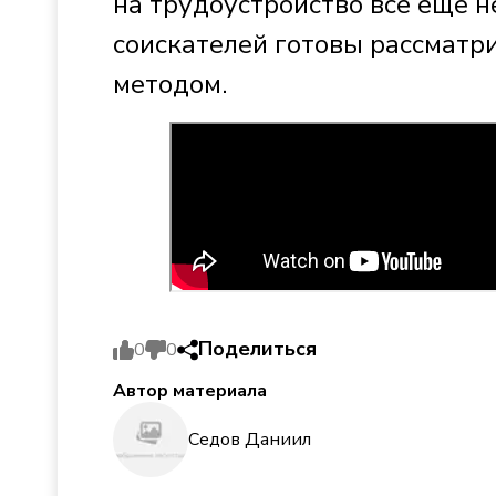
на трудоустройство всё ещё н
соискателей готовы рассматр
методом.
Поделиться
0
0
Автор материала
Седов Даниил