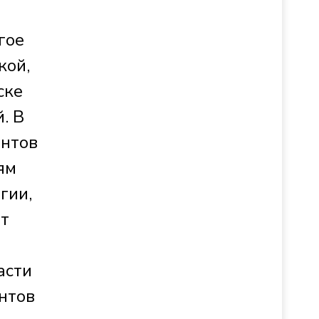
гое
кой,
ске
. В
ентов
ям
гии,
ут
асти
ентов