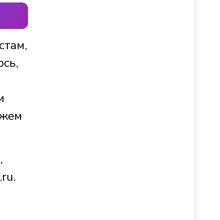
стам,
ось,
и
ажем
,
ru.