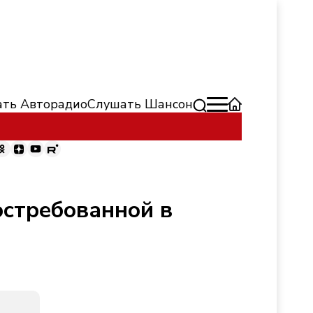
ть Авторадио
Слушать Шансон
остребованной в