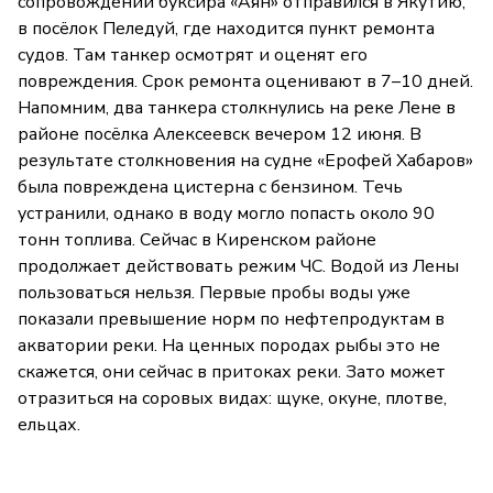
сопровождении буксира «Аян» отправился в Якутию,
в посёлок Пеледуй, где находится пункт ремонта
судов. Там танкер осмотрят и оценят его
повреждения. Срок ремонта оценивают в 7–10 дней.
Напомним, два танкера столкнулись на реке Лене в
районе посёлка Алексеевск вечером 12 июня. В
результате столкновения на судне «Ерофей Хабаров»
была повреждена цистерна с бензином. Течь
устранили, однако в воду могло попасть около 90
тонн топлива. Сейчас в Киренском районе
продолжает действовать режим ЧС. Водой из Лены
пользоваться нельзя. Первые пробы воды уже
показали превышение норм по нефтепродуктам в
акватории реки. На ценных породах рыбы это не
скажется, они сейчас в притоках реки. Зато может
отразиться на соровых видах: щуке, окуне, плотве,
ельцах.