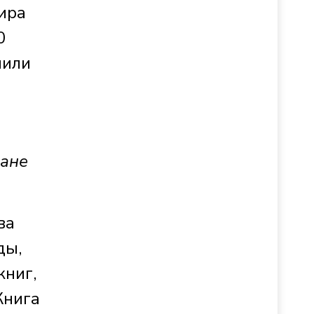
ира
0
нили
ане
ва
ды,
книг,
Книга