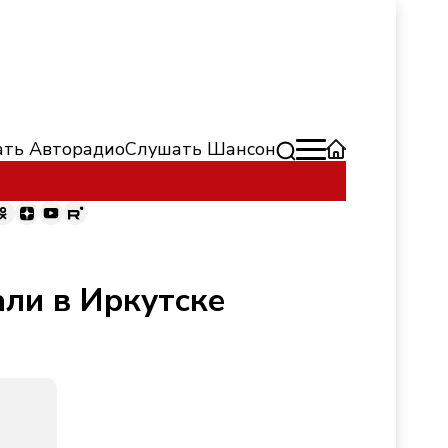
ть Авторадио
Слушать Шансон
али в Иркутске