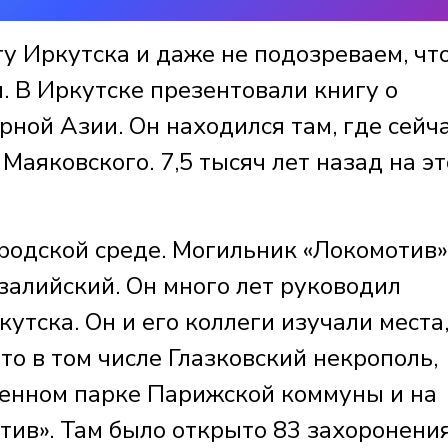
у Иркутска и даже не подозреваем, что
. В Иркутске презентовали книгу о
ной Азии. Он находился там, где сейч
аяковского. 7,5 тысяч лет назад на э
родской среде. Могильник «Локомотив»
алийский. Он много лет руководил
утска. Он и его коллеги изучали места,
о в том числе Глазковский некрополь,
менном парке Парижской коммуны и на
ив». Там было открыто 83 захоронения