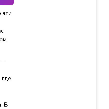
 эти
ас
том
 –
 где
. В