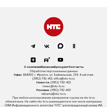
О компании
Вакансии
Брендинг
Контакты
Обработка персональных данных
Офис:
664050, г. Иркутск, ул. Байкальская, 259, 4-ый этаж
(3952) 792-401
office@nts-tv.ru
Новости:
(3952) 792-402
rnews@nts-tv.ru
Реклама:
(3952) 792-400
reklama@nts-tv.ru
При любом использовании материалов ссылка на
nts-tv.ru
обязательна. На сайте nts-tv.ru размещаются в том числе материалы
СМИ Информационного агентства "НТС" регистрационный номер ИА