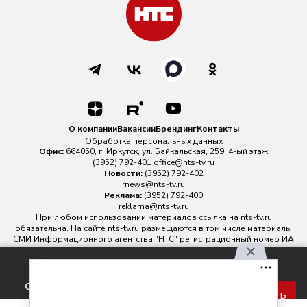
О компании
Вакансии
Брендинг
Контакты
Обработка персональных данных
Офис:
664050, г. Иркутск, ул. Байкальская, 259, 4-ый этаж
(3952) 792-401
office@nts-tv.ru
Новости:
(3952) 792-402
rnews@nts-tv.ru
Реклама:
(3952) 792-400
reklama@nts-tv.ru
При любом использовании материалов ссылка на
nts-tv.ru
обязательна. На сайте nts-tv.ru размещаются в том числе материалы
СМИ Информационного агентства "НТС" регистрационный номер ИА
№ ФС 77 - 88763 зарегистрировано Федеральной службой по
надзору в сфере связи, информационных технологий и массовых
Используя наш сайт, вы
коммуникаций.
соглашаетесь с правилами
Главный редактор ИА "НТС" Иштулкин Евгений Александрович
16+
Принять
обработки персональных