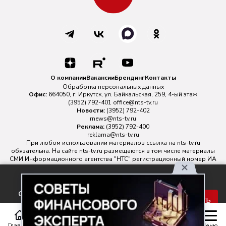
О компании
Вакансии
Брендинг
Контакты
Обработка персональных данных
Офис:
664050, г. Иркутск, ул. Байкальская, 259, 4-ый этаж
(3952) 792-401
office@nts-tv.ru
Новости:
(3952) 792-402
rnews@nts-tv.ru
Реклама:
(3952) 792-400
reklama@nts-tv.ru
При любом использовании материалов ссылка на
nts-tv.ru
обязательна. На сайте nts-tv.ru размещаются в том числе материалы
СМИ Информационного агентства "НТС" регистрационный номер ИА
№ ФС 77 - 88763 зарегистрировано Федеральной службой по
надзору в сфере связи, информационных технологий и массовых
Используя наш сайт, вы
коммуникаций.
соглашаетесь с правилами
Главный редактор ИА "НТС" Иштулкин Евгений Александрович
16+
Принять
обработки персональных
данных.
Главная
Статьи
Передачи
Меню