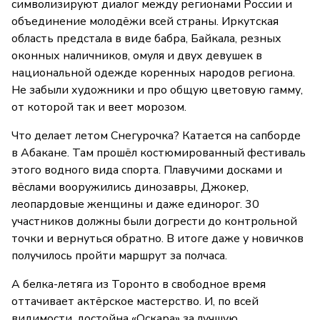
символизируют диалог между регионами России и
объединение молодёжи всей страны. Иркутская
область предстала в виде бабра, Байкала, резных
оконных наличников, омуля и двух девушек в
национальной одежде коренных народов региона.
Не забыли художники и про общую цветовую гамму,
от которой так и веет морозом.
Что делает летом Снегурочка? Катается на сапборде
в Абакане. Там прошёл костюмированный фестиваль
этого водного вида спорта. Плавучими досками и
вёслами вооружились динозавры, Джокер,
леопардовые женщины и даже единорог. 30
участников должны были догрести до контрольной
точки и вернуться обратно. В итоге даже у новичков
получилось пройти маршрут за полчаса.
А белка-летяга из Торонто в свободное время
оттачивает актёрское мастерство. И, по всей
видимости, достойна «Оскара» за лучшую