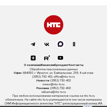
О компании
Вакансии
Брендинг
Контакты
Обработка персональных данных
Офис:
664050, г. Иркутск, ул. Байкальская, 259, 4-ый этаж
(3952) 792-401
office@nts-tv.ru
Новости:
(3952) 792-402
rnews@nts-tv.ru
Реклама:
(3952) 792-400
reklama@nts-tv.ru
При любом использовании материалов ссылка на
nts-tv.ru
обязательна. На сайте nts-tv.ru размещаются в том числе материалы
СМИ Информационного агентства "НТС" регистрационный номер ИА