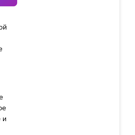
ой
е
е
ое
 и