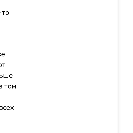
-то
же
от
льше
в том
всех