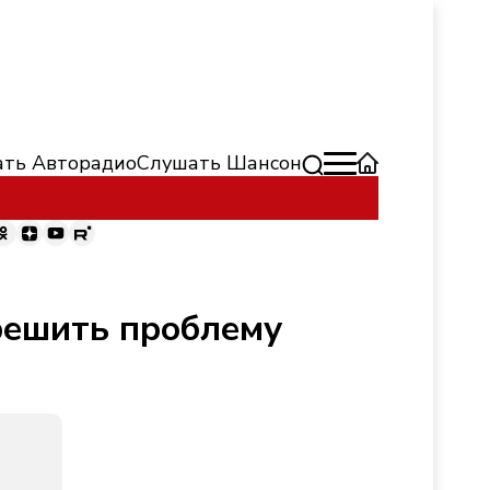
ть Авторадио
Слушать Шансон
решить проблему