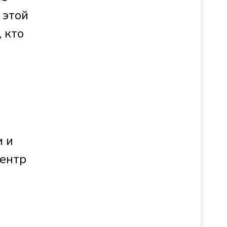
 этой
 кто
и и
центр