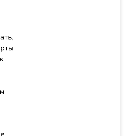
ать,
ерты
к
ом
ве