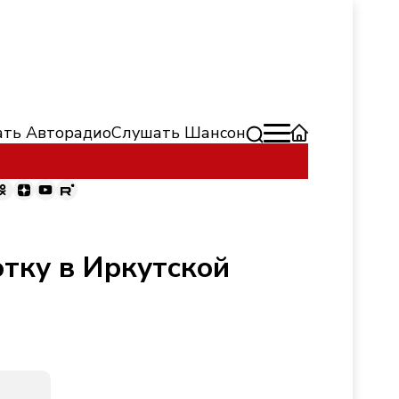
ть Авторадио
Слушать Шансон
тку в Иркутской