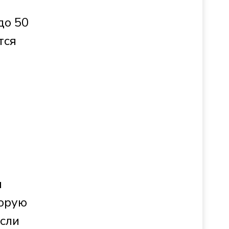
до 50
тся
и
торую
если