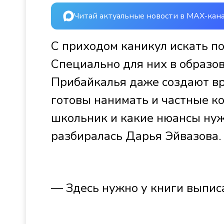
Читай актуальные новости в MAX-кан
С приходом каникул искать п
Специально для них в образо
Прибайкалья даже создают вр
готовы нанимать и частные к
школьник и какие нюансы нуж
разбиралась Дарья Эйвазова.
— Здесь нужно у книги выпис