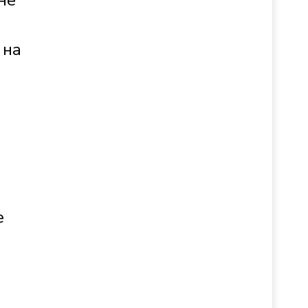
не
 на
:
е