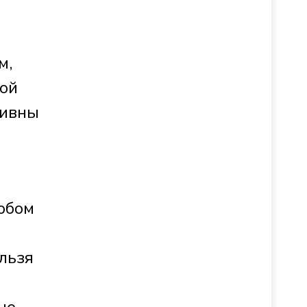
м,
рой
тивны
любом
льзя