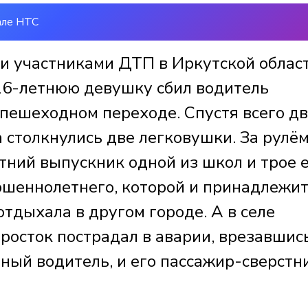
але НТС
ли участниками ДТП в Иркутской облас
 16-летнюю девушку сбил водитель
пешеходном переходе. Спустя всего д
 столкнулись две легковушки. За рулё
тний выпускник одной из школ и трое 
ршеннолетнего, которой и принадлежи
отдыхала в другом городе. А в селе
осток пострадал в аварии, врезавшись
ный водитель, и его пассажир-сверстн