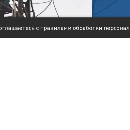
соглашаетесь с правилами обработки персона
але НТС
историями людей, благодаря которым в
вится светлее и уютнее.