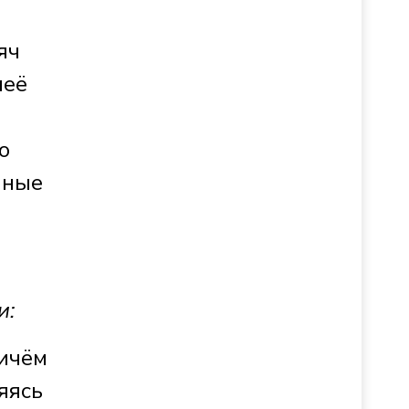
яч
неё
о
нные
и:
ричём
яясь