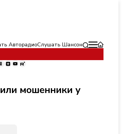
ть Авторадио
Слушать Шансон
тили мошенники у