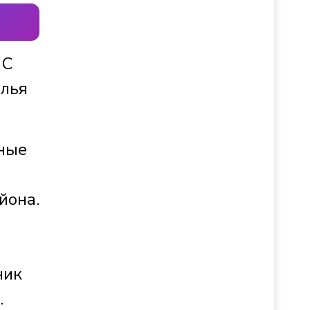
 С
алья
зные
йона.
ник
.