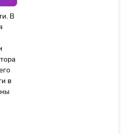
и. В
я
и
утора
его
ти в
нны