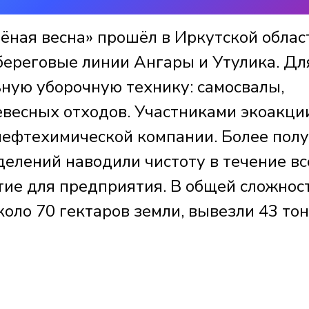
ёная весна» прошёл в Иркутской област
береговые линии Ангары и Утулика. Дл
ьную уборочную технику: самосвалы,
евесных отходов. Участниками экоакци
нефтехимической компании. Более пол
делений наводили чистоту в течение вс
тие для предприятия. В общей сложнос
около 70 гектаров земли, вывезли 43 то