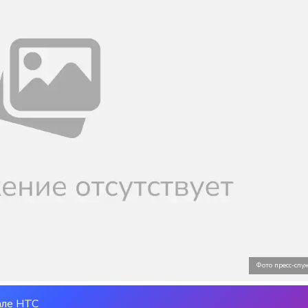
Фото пресс-сл
але НТС