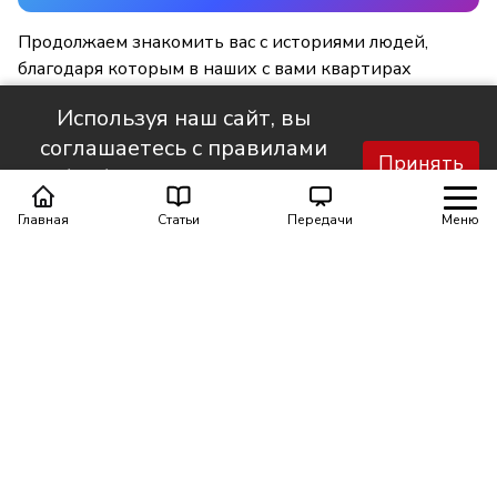
Продолжаем знакомить вас с историями людей,
благодаря которым в наших с вами квартирах
становится светлее и уютнее.
Используя наш сайт, вы
соглашаетесь с правилами
Принять
обработки персональных
данных.
Главная
Статьи
Передачи
Меню
Поделиться
0
0
Автор материала
Шинкарюк Юлия