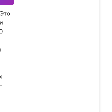
 Это
и
0
й
х.
-