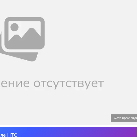
Фото пресс-сл
але НТС