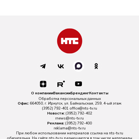
О компании
Вакансии
Брендинг
Контакты
Обработка персональных данных
Офис:
664050, г. Иркутск, ул. Байкальская, 259, 4-ый этаж
(3952) 792-401
office@nts-tv.ru
Новости:
(3952) 792-402
rnews@nts-tv.ru
Реклама:
(3952) 792-400
reklama@nts-tv.ru
При любом использовании материалов ссылка на
nts-tv.ru
обязательна. На сайте nts-tv.ru размещаются в том числе материалы