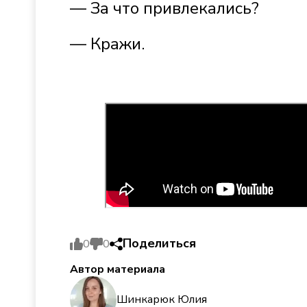
— За что привлекались?
— Кражи.
Поделиться
0
0
Автор материала
Шинкарюк Юлия