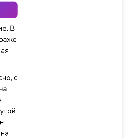
е. В
краже
ная
но, с
на.
ю
ругой
он
 на