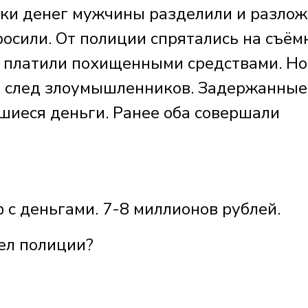
чки денег мужчины разделили и разло
росили. От полиции спрятались на съё
х платили похищенными средствами. Но
а след злоумышленников. Задержанные
шиеся деньги. Ранее оба совершали
ф с деньгами. 7-8 миллионов рублей.
дел полиции?