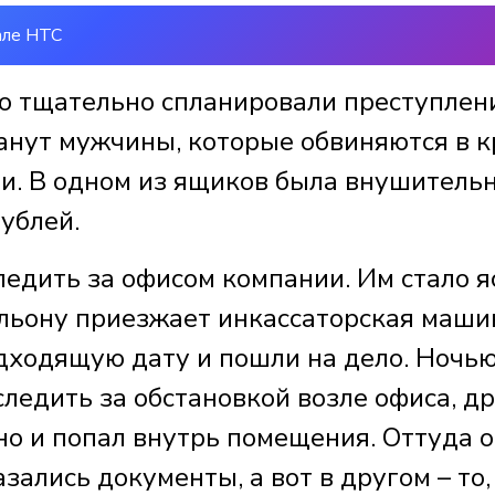
але НТС
но тщательно спланировали преступлени
анут мужчины, которые обвиняются в 
зи. В одном из ящиков была внушитель
рублей.
едить за офисом компании. Им стало яс
льону приезжает инкассаторская маши
ходящую дату и пошли на дело. Ночь
следить за обстановкой возле офиса, д
но и попал внутрь помещения. Оттуда 
зались документы, а вот в другом – то,