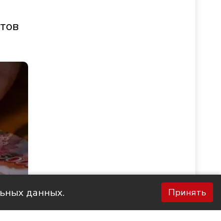
стов
льных данных.
Принять