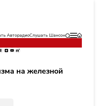
ть Авторадио
Слушать Шансон
изма на железной