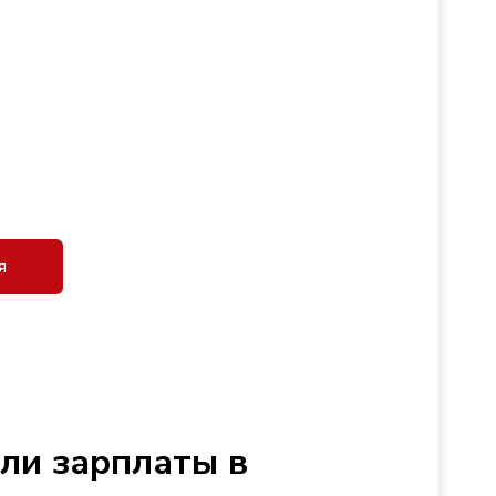
я
сли зарплаты в