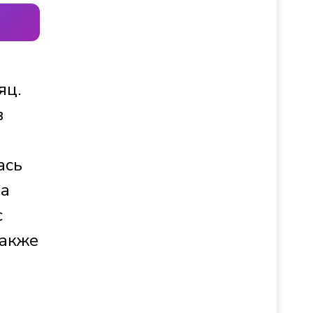
яц.
в
ась
ла
с
также