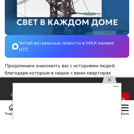
Читай актуальные новости в MAX-канале
НТС
Продолжаем знакомить вас с историями людей,
благодаря которым в наших с вами квартирах
становится светлее и уютнее.
Используя наш сайт, вы
соглашаетесь с правилами
Принять
обработки персональных
данных.
Главная
Статьи
Передачи
Меню