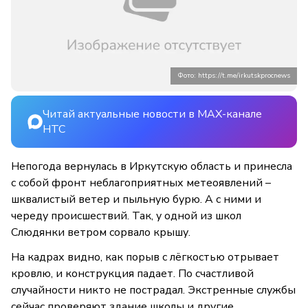
Фото: https://t.me/irkutskprocnews
Читай актуальные новости в MAX-канале
НТС
Непогода вернулась в Иркутскую область и принесла
с собой фронт неблагоприятных метеоявлений –
шквалистый ветер и пыльную бурю. А с ними и
череду происшествий. Так, у одной из школ
Слюдянки ветром сорвало крышу.
На кадрах видно, как порыв с лёгкостью отрывает
кровлю, и конструкция падает. По счастливой
случайности никто не пострадал. Экстренные службы
сейчас проверяют здание школы и другие