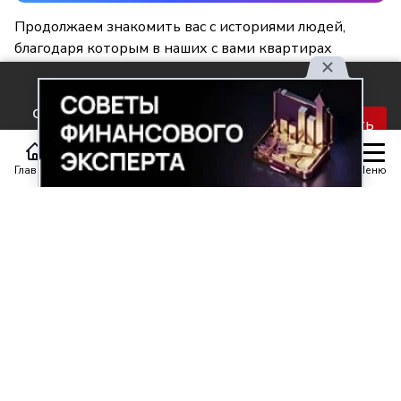
Продолжаем знакомить вас с историями людей,
благодаря которым в наших с вами квартирах
становится светлее и уютнее.
Используя наш сайт, вы
соглашаетесь с правилами
Принять
обработки персональных
данных.
Главная
Статьи
Передачи
Меню
Поделиться
0
0
Автор материала
Шинкарюк Юлия