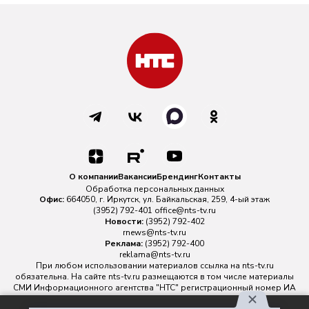
О компании
Вакансии
Брендинг
Контакты
Обработка персональных данных
Офис:
664050, г. Иркутск, ул. Байкальская, 259, 4-ый этаж
(3952) 792-401
office@nts-tv.ru
Новости:
(3952) 792-402
rnews@nts-tv.ru
Реклама:
(3952) 792-400
reklama@nts-tv.ru
При любом использовании материалов ссылка на
nts-tv.ru
обязательна. На сайте nts-tv.ru размещаются в том числе материалы
СМИ Информационного агентства "НТС" регистрационный номер ИА
№ ФС 77 - 88763 зарегистрировано Федеральной службой по