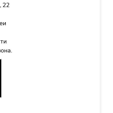
, 22
реи
сти
она.