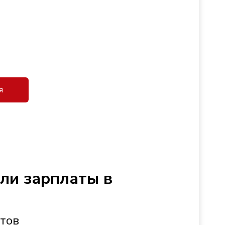
я
сли зарплаты в
стов