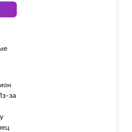
ные
гион
Из-за
у
нец