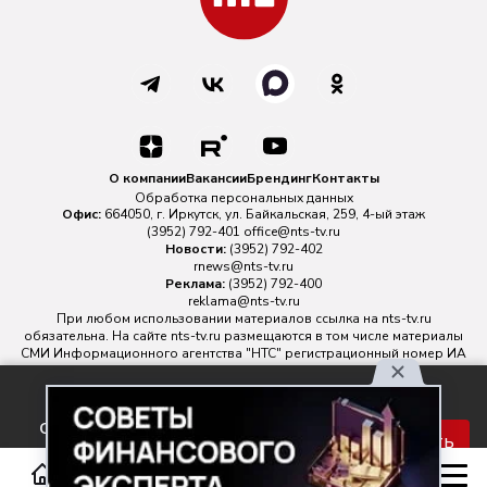
О компании
Вакансии
Брендинг
Контакты
Обработка персональных данных
Офис:
664050, г. Иркутск, ул. Байкальская, 259, 4-ый этаж
(3952) 792-401
office@nts-tv.ru
Новости:
(3952) 792-402
rnews@nts-tv.ru
Реклама:
(3952) 792-400
reklama@nts-tv.ru
При любом использовании материалов ссылка на
nts-tv.ru
обязательна. На сайте nts-tv.ru размещаются в том числе материалы
СМИ Информационного агентства "НТС" регистрационный номер ИА
№ ФС 77 - 88763 зарегистрировано Федеральной службой по
надзору в сфере связи, информационных технологий и массовых
Используя наш сайт, вы
коммуникаций.
соглашаетесь с правилами
Главный редактор ИА "НТС" Иштулкин Евгений Александрович
16+
Принять
обработки персональных
данных.