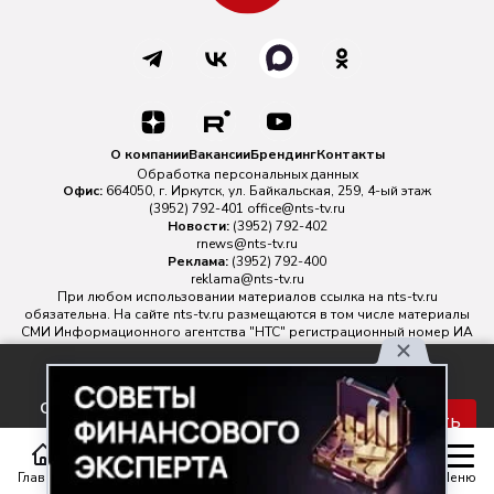
О компании
Вакансии
Брендинг
Контакты
Обработка персональных данных
Офис:
664050, г. Иркутск, ул. Байкальская, 259, 4-ый этаж
(3952) 792-401
office@nts-tv.ru
Новости:
(3952) 792-402
rnews@nts-tv.ru
Реклама:
(3952) 792-400
reklama@nts-tv.ru
При любом использовании материалов ссылка на
nts-tv.ru
обязательна. На сайте nts-tv.ru размещаются в том числе материалы
СМИ Информационного агентства "НТС" регистрационный номер ИА
№ ФС 77 - 88763 зарегистрировано Федеральной службой по
надзору в сфере связи, информационных технологий и массовых
Используя наш сайт, вы
коммуникаций.
соглашаетесь с правилами
Главный редактор ИА "НТС" Иштулкин Евгений Александрович
16+
Принять
обработки персональных
данных.
Главная
Статьи
Передачи
Меню