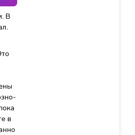
. В
ал.
Это
рены
озно-
пока
те в
анно