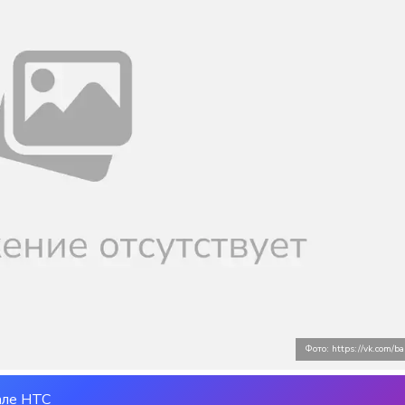
Фото: https://vk.com/ba
але НТС