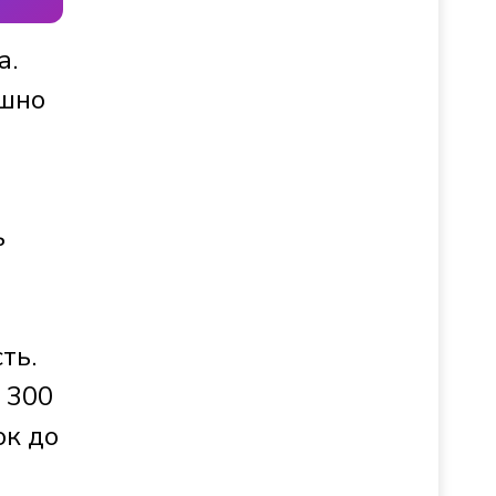
а.
ешно
ь
ть.
 300
ок до