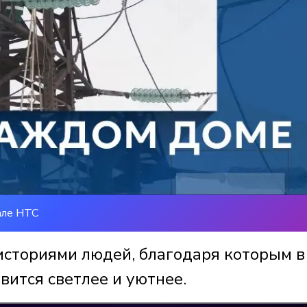
але НТС
историями людей, благодаря которым в
вится светлее и уютнее.