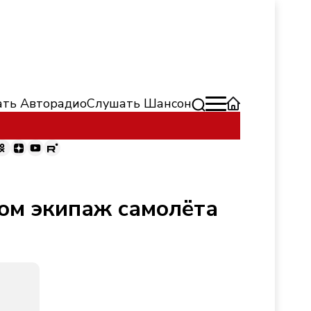
ть Авторадио
Слушать Шансон
ром экипаж самолёта